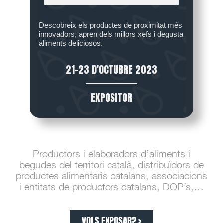
Descobreix els productes de proximitat més
innovadors, apren dels millors xefs i degusta
aliments deliciosos.
21-23 D'OCTUBRE 2023
EXPOSITOR
Productors i elaboradors d’aliments i
begudes del territori català, distribuïdors de
productes alimentaris catalans, associacions
i entitats de productors catalans, DOP´s,…
VOLS EXPOSAR? >