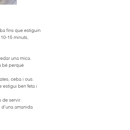
eba fins que estiguin
 10-15 minuts,
fredar una mica.
eu bé perquè
ates, ceba i ous.
 estigui ben feta i
 de servir.
da d’una amanida