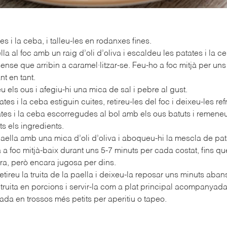
es i la ceba, i talleu-les en rodanxes fines.
a al foc amb un raig d’oli d’oliva i escaldeu les patates i la c
ense que arribin a caramel·litzar-se. Feu-ho a foc mitjà per uns
t en tant.
u els ous i afegiu-hi una mica de sal i pebre al gust.
tes i la ceba estiguin cuites, retireu-les del foc i deixeu-les re
ates i la ceba escorregudes al bol amb els ous batuts i remen
ots els ingredients.
aella amb una mica d’oli d’oliva i aboqueu-hi la mescla de pat
a a foc mitjà-baix durant uns 5-7 minuts per cada costat, fins que
ra, però encara jugosa per dins.
etireu la truita de la paella i deixeu-la reposar uns minuts abans
a truita en porcions i servir-la com a plat principal acompanya
lada en trossos més petits per aperitiu o tapeo.