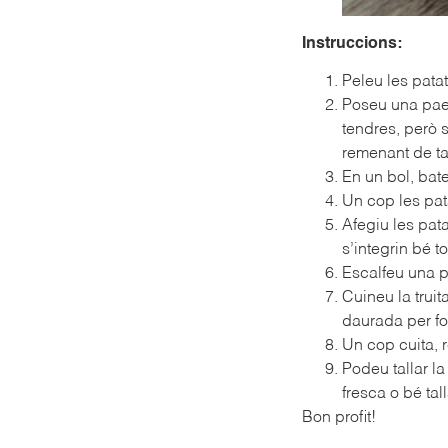
Instruccions:
Peleu les patat
Poseu una paell
tendres, però s
remenant de tan
En un bol, bate
Un cop les pata
Afegiu les pat
s’integrin bé t
Escalfeu una p
Cuineu la truit
daurada per fo
Un cop cuita, r
Podeu tallar l
fresca o bé tal
Bon profit!