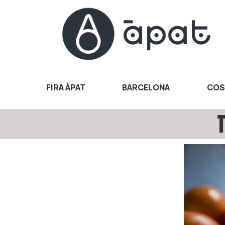
FIRA ÀPAT
BARCELONA
COST
T