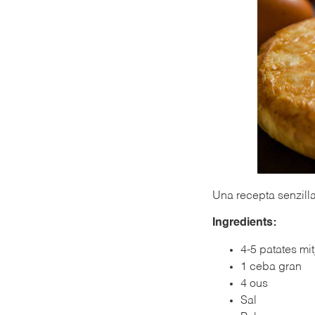
Una recepta senzilla 
Ingredients:
4-5 patates mi
1 ceba gran
4 ous
Sal