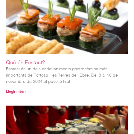
Què és Festast?
Festast és un dels esdeveniments gastronòmics més
importants de Tortosa i les Terres de l’Ebre. Del 8 al 10 de
novembre de 2024 el pavelló firal
Llegir més »