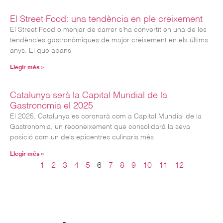
El Street Food: una tendència en ple creixement
El Street Food o menjar de carrer s’ha convertit en una de les
tendències gastronòmiques de major creixement en els últims
anys. El que abans
Llegir més »
Catalunya serà la Capital Mundial de la
Gastronomia el 2025
El 2025, Catalunya es coronarà com a Capital Mundial de la
Gastronomia, un reconeixement que consolidarà la seva
posició com un dels epicentres culinaris més
Llegir més »
1
2
3
4
5
6
7
8
9
10
11
12