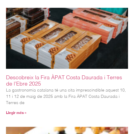
Descobreix la Fira ÀPAT Costa Daurada i Terres
de l’Ebre 2025
La gastronomia catalana té una cita imprescindible aquest 10,
11 i 12 de maig de 2025 amb la Fira ÀPAT Costa Daurada i
Terres de
Llegir més »